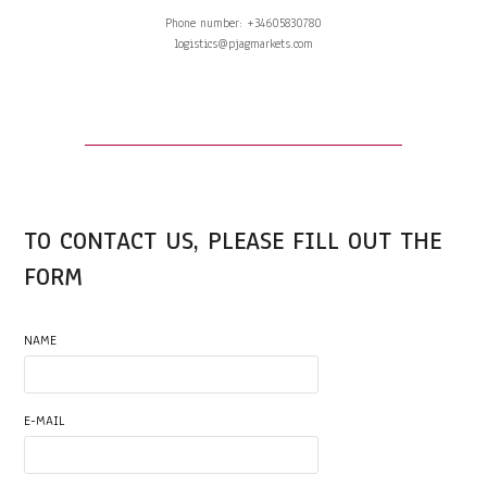
Phone number: +34605830780
logistics@pjagmarkets.com
TO CONTACT US, PLEASE FILL OUT THE
FORM
NAME
E-MAIL