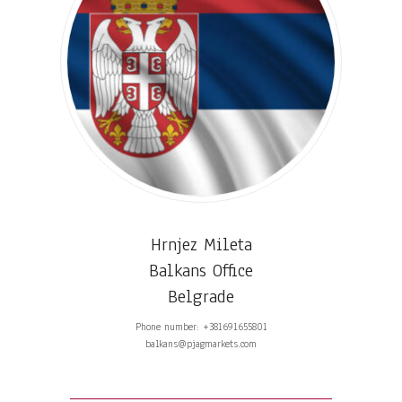
Hrnjez Mileta
Balkans Office
Belgrade
Phone number: +381691655801
balkans@pjagmarkets.com