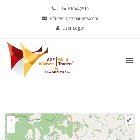
+34 610449510
office@pjagmarkets.com
User Login
+
⤢
–