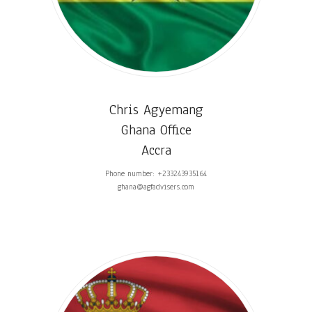
Chris Agyemang
Ghana Office
Accra
Phone number: +233243935164
ghana@agfadvisers.com