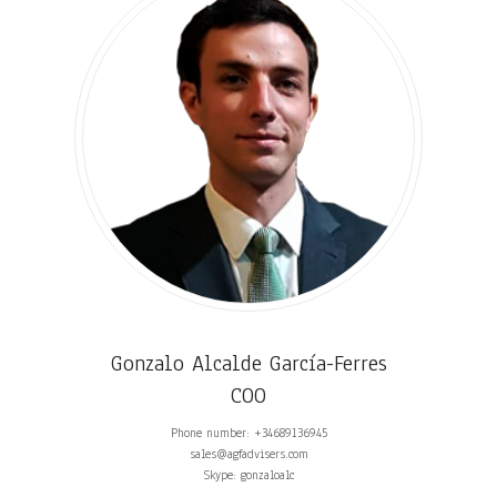
Gonzalo Alcalde García-Ferres
COO
Phone number: +34689136945
sales@agfadvisers.com
Skype: gonzaloalc