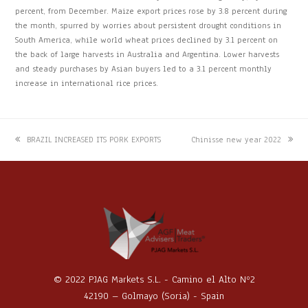
percent, from December. Maize export prices rose by 3.8 percent during
the month, spurred by worries about persistent drought conditions in
South America, while world wheat prices declined by 3.1 percent on
the back of large harvests in Australia and Argentina. Lower harvests
and steady purchases by Asian buyers led to a 3.1 percent monthly
increase in international rice prices.
previous
next
BRAZIL INCREASED ITS PORK EXPORTS
Chinisse new year 2022
post:
post:
© 2022 PJAG Markets S.L. - Camino el Alto Nº2
42190 – Golmayo (Soria) - Spain