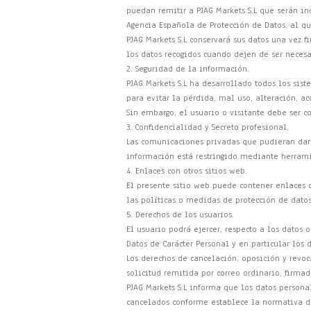
puedan remitir a PJAG Markets S.L que serán inc
Agencia Española de Protección de Datos, al qu
PJAG Markets S.L conservará sus datos una vez f
los datos recogidos cuando dejen de ser necesa
2. Seguridad de la información.
PJAG Markets S.L ha desarrollado todos los sis
para evitar la pérdida, mal uso, alteración, ac
Sin embargo, el usuario o visitante debe ser 
3. Confidencialidad y Secreto profesional.
Las comunicaciones privadas que pudieran darse
información está restringido mediante herramie
4. Enlaces con otros sitios web.
El presente sitio web puede contener enlaces o
las políticas o medidas de protección de datos
5. Derechos de los usuarios.
El usuario podrá ejercer, respecto a los datos 
Datos de Carácter Personal y en particular los 
Los derechos de cancelación, oposición y revoc
solicitud remitida por correo ordinario, firma
PJAG Markets S.L informa que los datos persona
cancelados conforme establece la normativa de