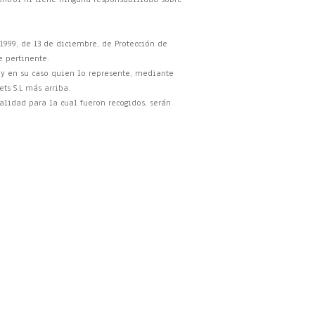
/1999, de 13 de diciembre, de Protección de
e pertinente.
 y en su caso quien lo represente, mediante
ts S.L más arriba.
alidad para la cual fueron recogidos, serán