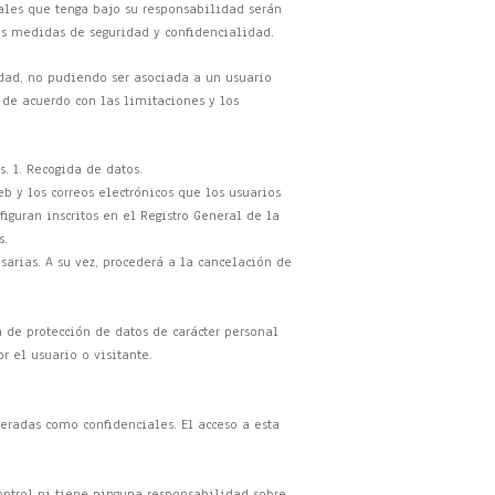
ales que tenga bajo su responsabilidad serán
das medidas de seguridad y confidencialidad.
idad, no pudiendo ser asociada a un usuario
s de acuerdo con las limitaciones y los
. 1. Recogida de datos.
b y los correos electrónicos que los usuarios
figuran inscritos en el Registro General de la
s.
sarias. A su vez, procederá a la cancelación de
a de protección de datos de carácter personal
r el usuario o visitante.
deradas como confidenciales. El acceso a esta
control ni tiene ninguna responsabilidad sobre