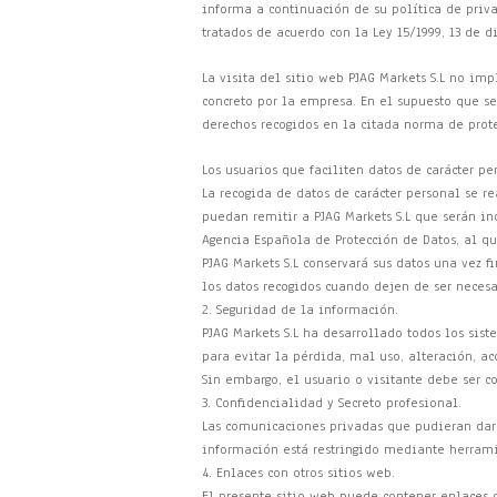
informa a continuación de su política de priv
tratados de acuerdo con la Ley 15/1999, 13 de 
La visita del sitio web PJAG Markets S.L no i
concreto por la empresa. En el supuesto que se
derechos recogidos en la citada norma de prot
Los usuarios que faciliten datos de carácter pe
La recogida de datos de carácter personal se r
puedan remitir a PJAG Markets S.L que serán inc
Agencia Española de Protección de Datos, al qu
PJAG Markets S.L conservará sus datos una vez f
los datos recogidos cuando dejen de ser necesa
2. Seguridad de la información.
PJAG Markets S.L ha desarrollado todos los sis
para evitar la pérdida, mal uso, alteración, ac
Sin embargo, el usuario o visitante debe ser 
3. Confidencialidad y Secreto profesional.
Las comunicaciones privadas que pudieran darse
información está restringido mediante herramie
4. Enlaces con otros sitios web.
El presente sitio web puede contener enlaces o