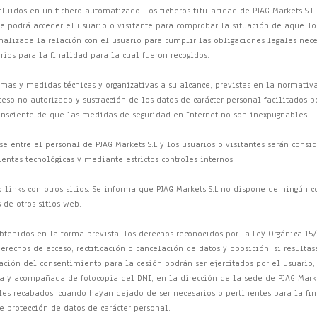
luidos en un fichero automatizado. Los ficheros titularidad de PJAG Markets S.L 
e podrá acceder el usuario o visitante para comprobar la situación de aquello
inalizada la relación con el usuario para cumplir las obligaciones legales nece
rios para la finalidad para la cual fueron recogidos.
temas y medidas técnicas y organizativas a su alcance, previstas en la normativ
ceso no autorizado y sustracción de los datos de carácter personal facilitados po
consciente de que las medidas de seguridad en Internet no son inexpugnables.
 entre el personal de PJAG Markets S.L y los usuarios o visitantes serán consi
ntas tecnológicas y mediante estrictos controles internos.
 links con otros sitios. Se informa que PJAG Markets S.L no dispone de ningún 
 de otros sitios web.
obtenidos en la forma prevista, los derechos reconocidos por la Ley Orgánica 15
derechos de acceso, rectificación o cancelación de datos y oposición, si resultas
ación del consentimiento para la cesión podrán ser ejercitados por el usuario,
da y acompañada de fotocopia del DNI, en la dirección de la sede de PJAG Marke
les recabados, cuando hayan dejado de ser necesarios o pertinentes para la fin
 protección de datos de carácter personal.