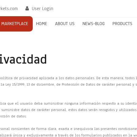
rkets.com
User Login
MARKETPLACE
HOME
ABOUT US
NEWS-BLOG
PRODUCTS
rivacidad
política de privacidad aplicada a los datos personales. De esta manera, todos 
la Ley 15/1999, 13 de diciembre, de Protección de Datos de carácter personal 
mplica que el usuario deba suministrar ninguna información respecto a su ident
 suministre datos de carácter personal, estos datos serán recogidos y utilizado
ección de datos.
rsonal consienten de forma clara, exacta e inequívoca las presentes condiciones
ealizará única y exclusivamente a través de los formularios publicados en la we