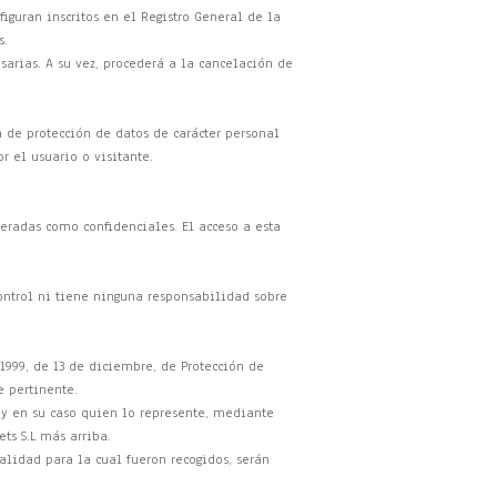
figuran inscritos en el Registro General de la
s.
sarias. A su vez, procederá a la cancelación de
a de protección de datos de carácter personal
r el usuario o visitante.
deradas como confidenciales. El acceso a esta
control ni tiene ninguna responsabilidad sobre
/1999, de 13 de diciembre, de Protección de
e pertinente.
 y en su caso quien lo represente, mediante
ts S.L más arriba.
alidad para la cual fueron recogidos, serán