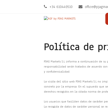
+34 610449510
office@pjagma
Política de p
PJAG Markets S.L informa a continuación de su 
responsabilidad serán tratados de acuerdo con 
y confidencialidad.
La visita del sitio web PJAG Markets S.L no i
concreto por la empresa. En el supuesto que se
derechos recogidos en la citada norma de prot
Los usuarios que faciliten datos de carácter pe
La recogida de datos de carácter personal se r