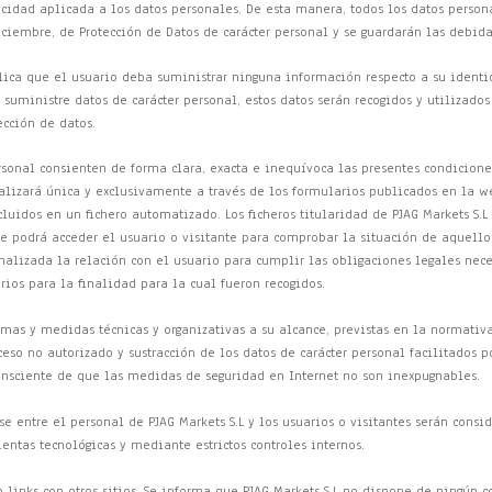
acidad aplicada a los datos personales. De esta manera, todos los datos person
diciembre, de Protección de Datos de carácter personal y se guardarán las debi
mplica que el usuario deba suministrar ninguna información respecto a su ident
 suministre datos de carácter personal, estos datos serán recogidos y utilizado
ección de datos.
rsonal consienten de forma clara, exacta e inequívoca las presentes condiciones
ealizará única y exclusivamente a través de los formularios publicados en la we
luidos en un fichero automatizado. Los ficheros titularidad de PJAG Markets S.L 
e podrá acceder el usuario o visitante para comprobar la situación de aquello
inalizada la relación con el usuario para cumplir las obligaciones legales nece
rios para la finalidad para la cual fueron recogidos.
temas y medidas técnicas y organizativas a su alcance, previstas en la normativ
ceso no autorizado y sustracción de los datos de carácter personal facilitados po
consciente de que las medidas de seguridad en Internet no son inexpugnables.
 entre el personal de PJAG Markets S.L y los usuarios o visitantes serán consi
ntas tecnológicas y mediante estrictos controles internos.
 links con otros sitios. Se informa que PJAG Markets S.L no dispone de ningún 