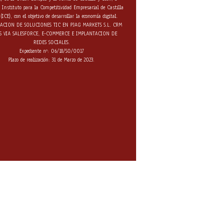
l Instituto para la Competitividad Empresarial de Castilla
(ICE), con el objetivo de desarrollar la economía digital.
ACION DE SOLUCIONES TIC EN PJAG MARKETS S.L. CRM
S VIA SALESFORCE, E-COMMERCE E IMPLANTACION DE
REDES SOCIALES.
Expediente nº: 06/18/SO/0017
Plazo de realización: 31 de Marzo de 2023.