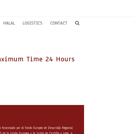
HALAL
LOGISTICS
CONTACT
aximum Time 24 Hours
o financiado por el Fondo Europeo de Desarrollo Regional
) de la Unión Europea y la Junta de Castilla y León, a