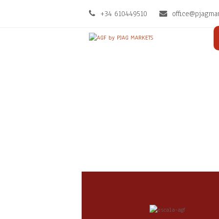
+34 610449510
office@pjagma