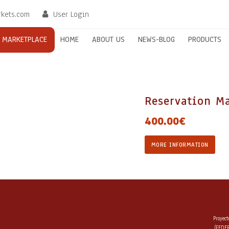
rkets.com
User Login
MARKETPLACE
HOME
ABOUT US
NEWS-BLOG
PRODUCTS
Reservation M
400.00
€
Reservation
MORE INFORMATION
Maximum
time
24
hours
quantity
Proyect
(FEDER