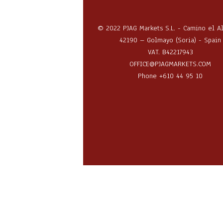
© 2022 PJAG Markets S.L. - Camino el A
42190 – Golmayo (Soria) - Spain
VAT. B42217943
OFFICE@PJAGMARKETS.COM
Phone +610 44 95 10