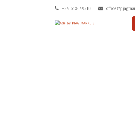
+34 610449510
office@pjagma