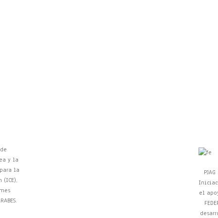
 de
ea y la
 para la
PJAG
 (ICE),
Iniciac
ymes
el apo
RABES.
FEDE
desarr