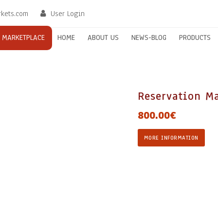
rkets.com
User Login
MARKETPLACE
HOME
ABOUT US
NEWS-BLOG
PRODUCTS
Reservation M
800.00
€
Reservation
MORE INFORMATION
Maximum
time
48
hours
quantity