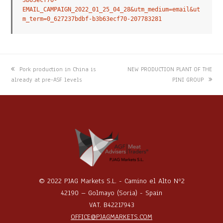
EMAIL_CAMPAIGN_2022_01_25_04_28&utm_medium=email&ut
m_term=0_627237bdbf-b3b63ecf70-207783281
previous
next
Pork production in China is
NEW PRODUCTION PLANT OF THE
post:
post:
already at pre-ASF levels
PINI GROUP
© 2022 PJAG Markets S.L. - Camino el Alto Nº2
42190 – Golmayo (Soria) - Spain
VAT. B42217943
OFFICE@PJAGMARKETS.COM