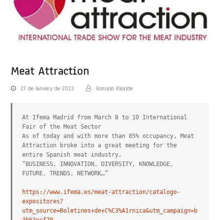
Meat Attraction
27 de January de 2022
Gonzalo Alcalde
At Ifema Madrid from March 8 to 10 International 
Fair of the Meat Sector

As of today and with more than 85% occupancy, Meat 
Attraction broke into a great meeting for the 
entire Spanish meat industry,

“BUSINESS, INNOVATION, DIVERSITY, KNOWLEDGE, 
FUTURE, TRENDS, NETWORK…”

https://www.ifema.es/meat-attraction/catalogo-
expositores?
utm_source=Boletines+de+C%C3%A1rnica&utm_campaign=b
3b63ecf70-